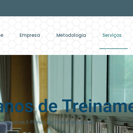
e
Empresa
Metodologia
Serviços
anos de Treinam
Programas E Planos De Treinamento NRs