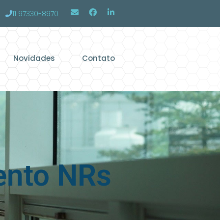
11 97330-8970
Novidades
Contato
ento NRs