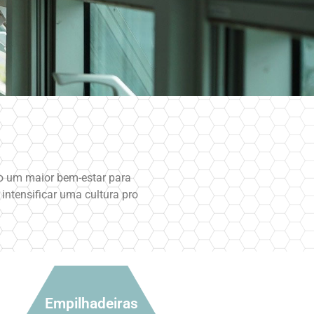
do um maior bem-estar para
ntensificar uma cultura pro
Empilhadeiras
Empilhadeiras