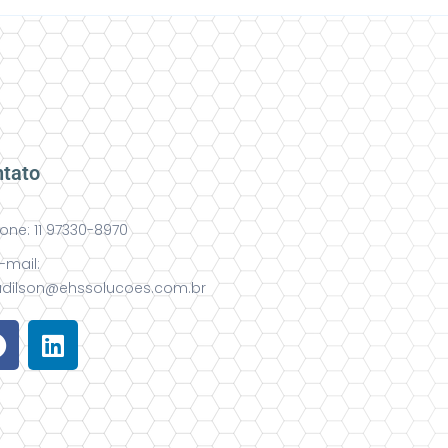
tato
one: 11 97330-8970
-mail:
dilson@ehssolucoes.com.br