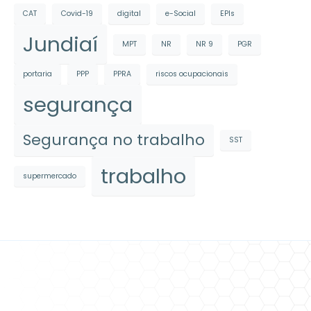
CAT
Covid-19
digital
e-Social
EPIs
Jundiaí
MPT
NR
NR 9
PGR
portaria
PPP
PPRA
riscos ocupacionais
segurança
Segurança no trabalho
SST
trabalho
supermercado